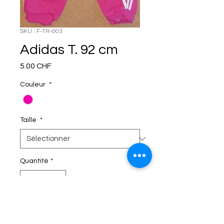
SKU : F-TR-003
Adidas T. 92 cm
Prix
5.00 CHF
Couleur
*
Taille
*
Quantité
*
C'EST DANS LE SAC!