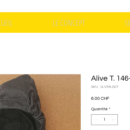
CUEIL
LE CONCEPT
S
Alive T. 14
SKU : G-VPA-007
Prix
6.00 CHF
Quantité
*