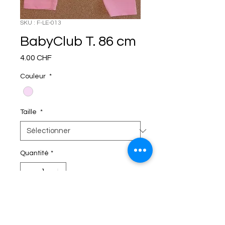
SKU : F-LE-013
BabyClub T. 86 cm
Prix
4.00 CHF
Couleur
*
Taille
*
Quantité
*
C'EST DANS LE SAC!