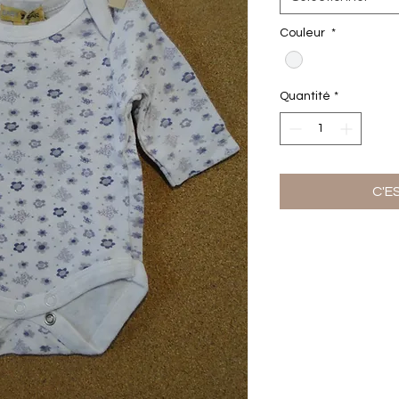
Couleur
*
Quantité
*
C'E