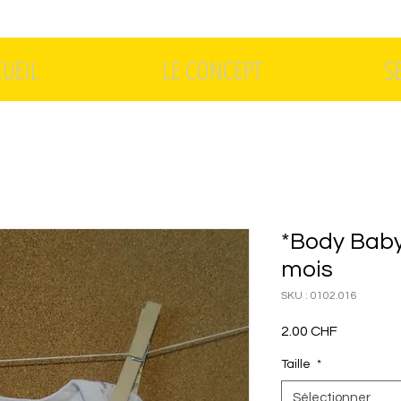
CUEIL
LE CONCEPT
S
*Body Baby 
mois
SKU : 0102.016
Prix
2.00 CHF
Taille
*
Sélectionner