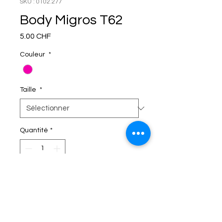
SKU : 0102.277
Body Migros T62
Prix
5.00 CHF
Couleur
*
Taille
*
Quantité
*
C'EST DANS LE SAC!