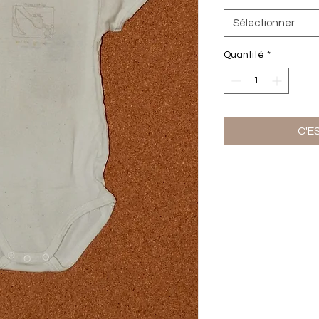
Sélectionner
Quantité
*
C'E