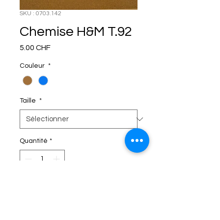
SKU : 0703.142
Chemise H&M T.92
Prix
5.00 CHF
Couleur
*
Taille
*
Quantité
*
C'EST DANS LE SAC!