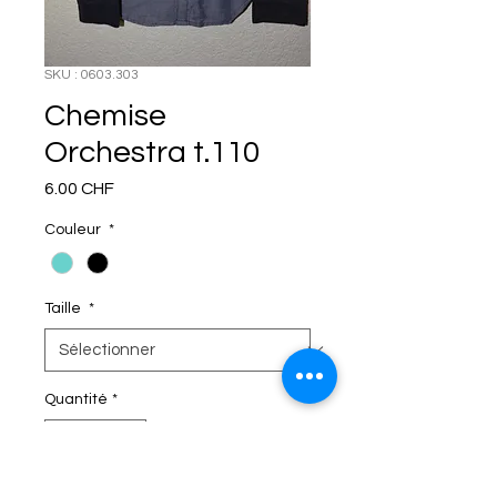
SKU : 0603.303
Chemise
Orchestra t.110
Prix
6.00 CHF
Couleur
*
Taille
*
Quantité
*