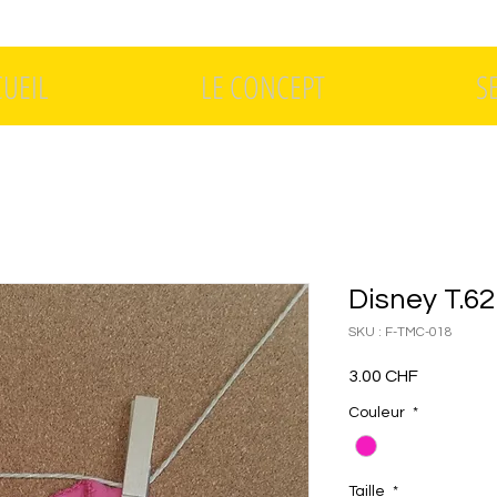
CUEIL
LE CONCEPT
S
Disney T.6
SKU : F-TMC-018
Prix
3.00 CHF
Couleur
*
Taille
*