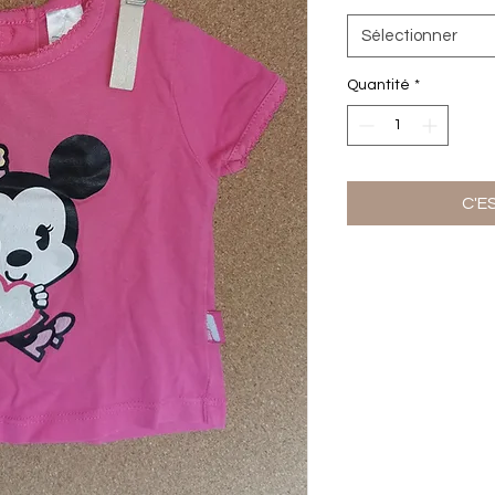
Sélectionner
Quantité
*
C'E