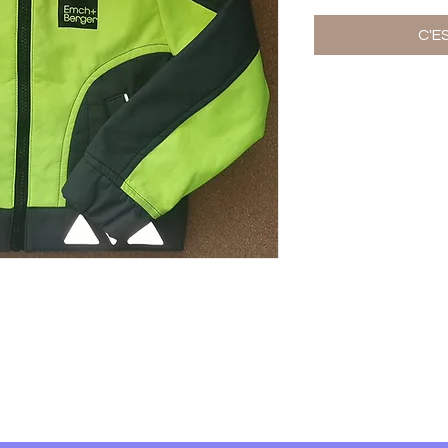
C'E
Ter