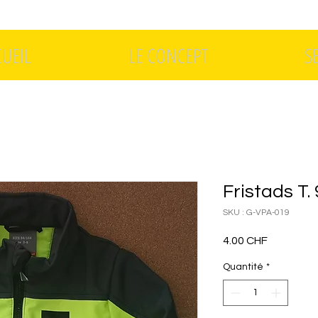
CUEIL
LE CONCEPT
S
Fristads T.
SKU : G-VPA-019
Prix
4.00 CHF
Quantité
*