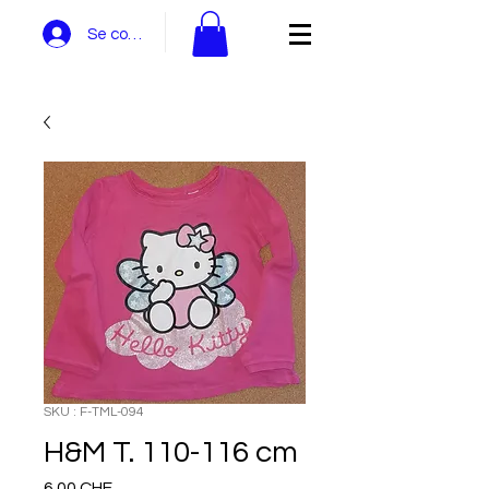
Se connecter
SKU : F-TML-094
H&M T. 110-116 cm
Prix
6.00 CHF