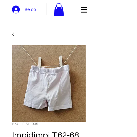
Se connecter
SKU : F-SH-005
Impidimpi T.62-68