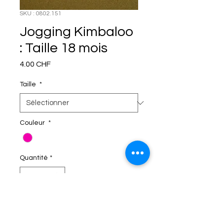
SKU : 0802.151
Jogging Kimbaloo
: Taille 18 mois
Prix
4.00 CHF
Taille
*
Couleur
*
Quantité
*
C'EST DANS LE SAC!