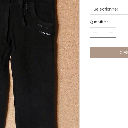
Sélectionner
Quantité
*
C'E