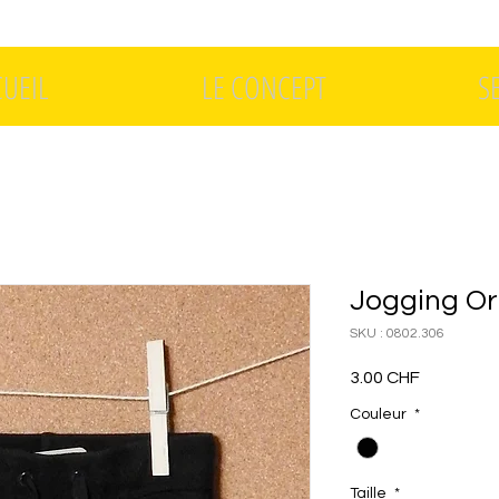
CUEIL
LE CONCEPT
S
Jogging Or
SKU : 0802.306
Prix
3.00 CHF
Couleur
*
Taille
*