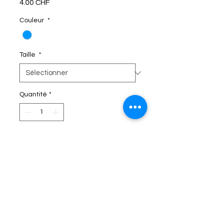
Prix
4.00 CHF
Couleur
*
Taille
*
Quantité
*
C'EST DANS LE SAC!
Termes et conditions