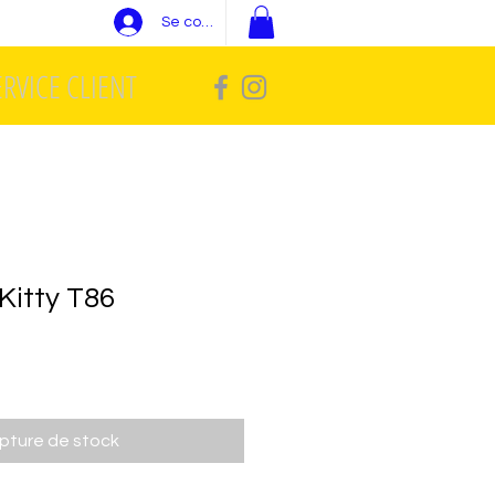
Se connecter
ERVICE CLIENT
Kitty T86
pture de stock