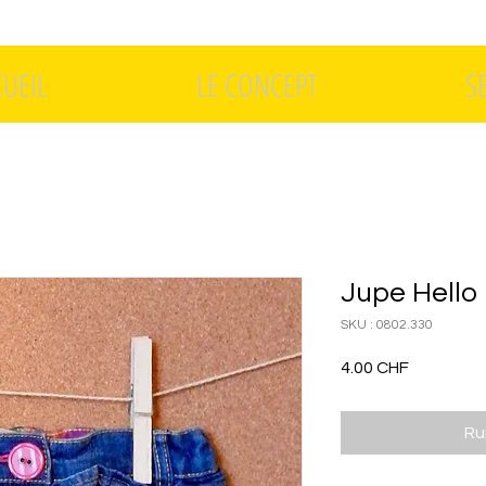
CUEIL
LE CONCEPT
S
Jupe Hello 
SKU : 0802.330
Prix
4.00 CHF
Ru