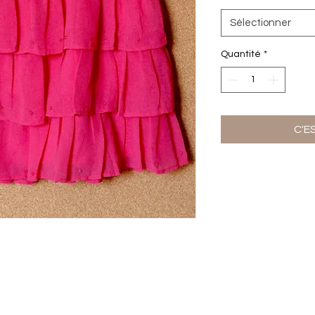
Sélectionner
Quantité
*
C'E
Ter