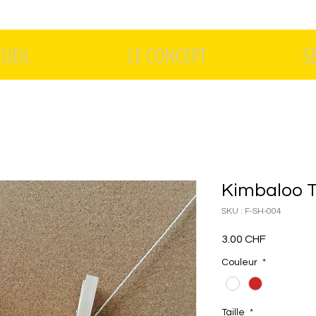
CUEIL
LE CONCEPT
S
Kimbaloo T
SKU : F-SH-004
Prix
3.00 CHF
Couleur
*
Taille
*