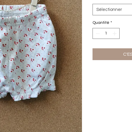
Sélectionner
Quantité
*
C'E