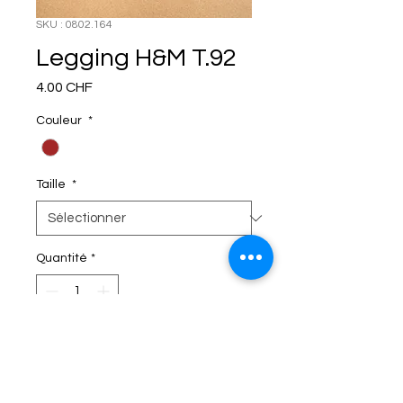
SKU : 0802.164
Legging H&M T.92
Prix
4.00 CHF
Couleur
*
Taille
*
Quantité
*
C'EST DANS LE SAC!