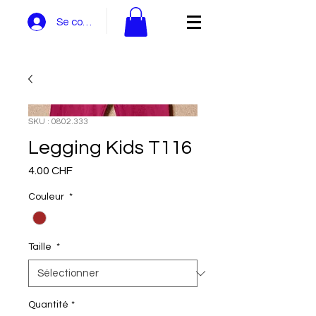
Se connecter
SKU : 0802.333
Legging Kids T116
Prix
4.00 CHF
Couleur
*
Taille
*
Quantité
*