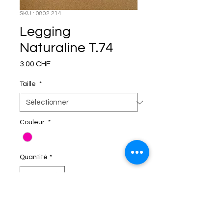
SKU : 0802.214
Legging
Naturaline T.74
Prix
3.00 CHF
Taille
*
Couleur
*
Quantité
*
C'EST DANS LE SAC!