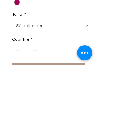
Taille
*
Quantité
*
C'EST DANS LE SAC!
Termes et conditions