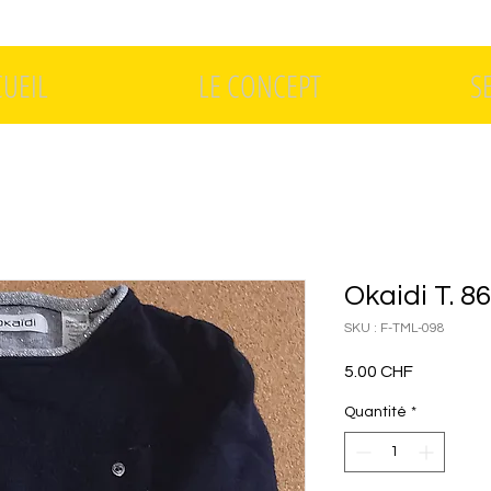
CUEIL
LE CONCEPT
S
Okaidi T. 8
SKU : F-TML-098
Prix
5.00 CHF
Quantité
*