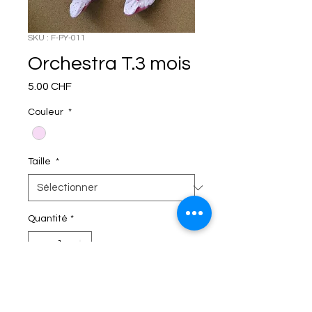
SKU : F-PY-011
Orchestra T.3 mois
Prix
5.00 CHF
Couleur
*
Taille
*
Quantité
*
C'EST DANS LE SAC!