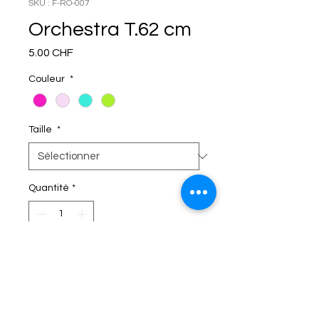
SKU : F-RO-007
Orchestra T.62 cm
Prix
5.00 CHF
Couleur
*
Taille
*
Quantité
*
C'EST DANS LE SAC!