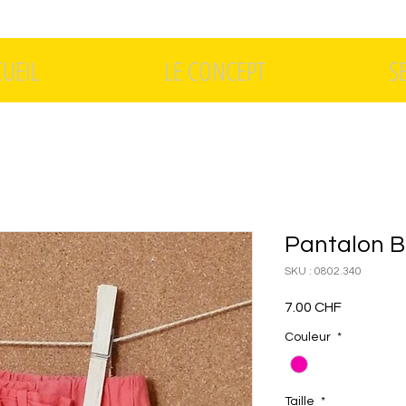
CUEIL
LE CONCEPT
S
Pantalon B
SKU : 0802.340
Prix
7.00 CHF
Couleur
*
Taille
*