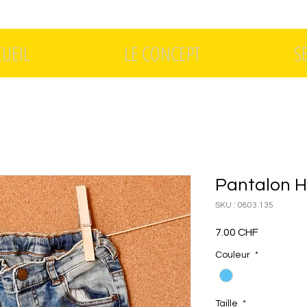
CUEIL
LE CONCEPT
S
Pantalon 
SKU : 0803.135
Prix
7.00 CHF
Couleur
*
Taille
*