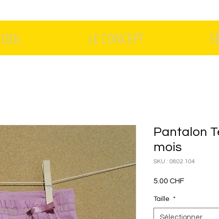
CUEIL
LE CONCEPT
S
Pantalon Te
mois
SKU : 0802.104
Prix
5.00 CHF
Taille
*
Sélectionner