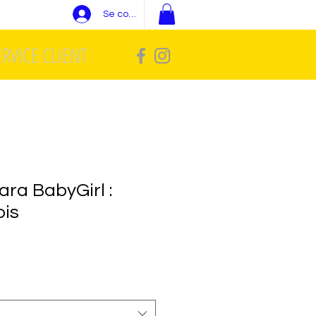
Se connecter
ERVICE CLIENT
ara BabyGirl :
ois