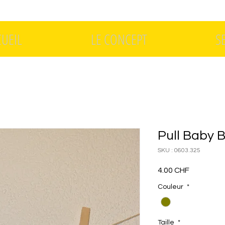
CUEIL
LE CONCEPT
S
Pull Baby B
SKU : 0603.325
Prix
4.00 CHF
Couleur
*
Taille
*