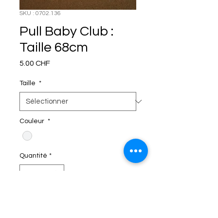
SKU : 0702.136
Pull Baby Club :
Taille 68cm
Prix
5.00 CHF
Taille
*
Couleur
*
Quantité
*
C'EST DANS LE SAC!