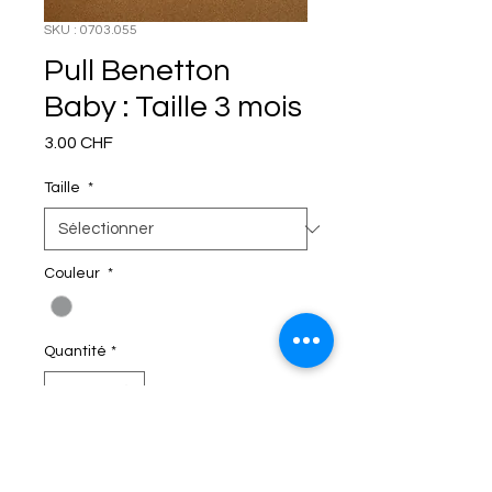
SKU : 0703.055
Pull Benetton
Baby : Taille 3 mois
Prix
3.00 CHF
Taille
*
Couleur
*
Quantité
*
C'EST DANS LE SAC!