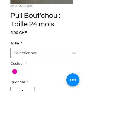
SKU : 0702.098
Pull Bout'chou :
Taille 24 mois
Prix
5.00 CHF
Taille
*
Couleur
*
Quantité
*
C'EST DANS LE SAC!