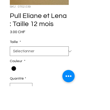
SKU : 0702.039
Pull Eliane et Lena
: Taille 12 mois
Prix
3.00 CHF
Taille
*
Couleur
*
Quantité
*
C'EST DANS LE SAC!