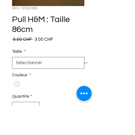
SKU : 0702.065
Pull H&M : Taille
86cm
Prix
Prix
 5.00 CHF 
3.00 CHF
original
promotionnel
Taille
*
Couleur
*
Quantité
*
C'EST DANS LE SAC!