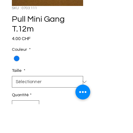
SKU : 0703.111
Pull Mini Gang
T.12m
Prix
4.00 CHF
Couleur
*
Taille
*
Quantité
*
C'EST DANS LE SAC!