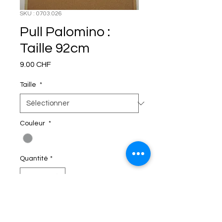
SKU : 0703.026
Pull Palomino :
Taille 92cm
Prix
9.00 CHF
Taille
*
Couleur
*
Quantité
*
C'EST DANS LE SAC!