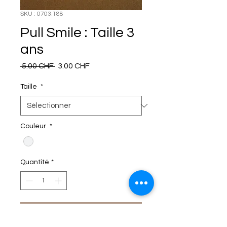
SKU : 0703.188
Pull Smile : Taille 3
ans
Prix
Prix
 5.00 CHF 
3.00 CHF
original
promotionnel
Taille
*
Couleur
*
Quantité
*
C'EST DANS LE SAC!