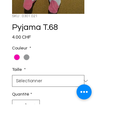
SKU : 0301.021
Pyjama T.68
Prix
4.00 CHF
Couleur
*
Taille
*
Quantité
*
C'EST DANS LE SAC!