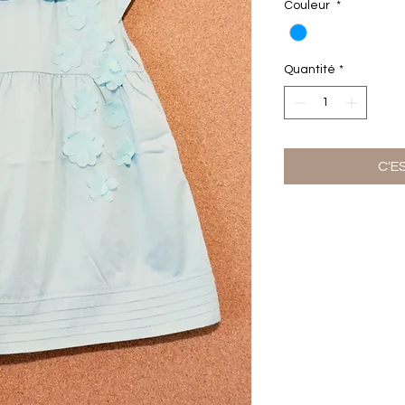
Couleur
*
Quantité
*
C'E