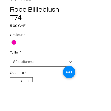
SKU : 1002.268
Robe Billieblush
T74
Prix
5.00 CHF
Couleur
*
Taille
*
Quantité
*
C'EST DANS LE SAC!