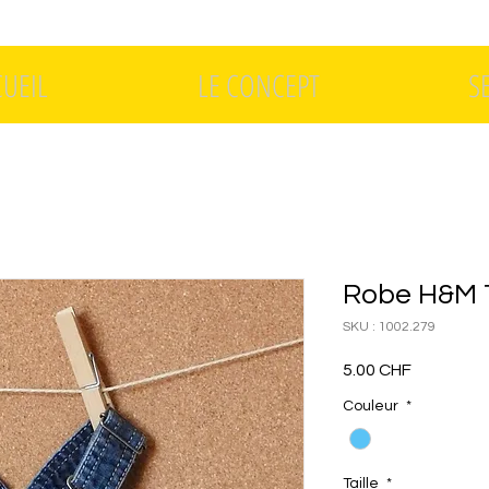
CUEIL
LE CONCEPT
S
Robe H&M 
SKU : 1002.279
Prix
5.00 CHF
Couleur
*
Taille
*