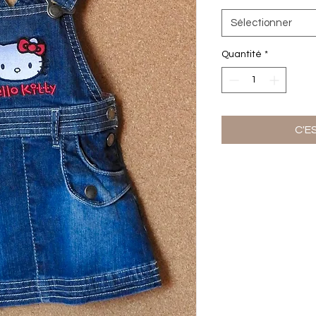
Sélectionner
Quantité
*
C'E