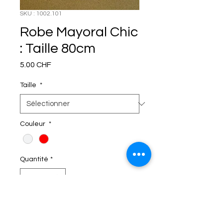
SKU : 1002.101
Robe Mayoral Chic
: Taille 80cm
Prix
5.00 CHF
Taille
*
Couleur
*
Quantité
*
C'EST DANS LE SAC!