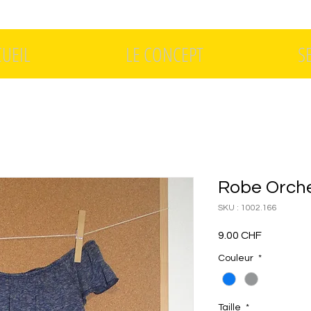
CUEIL
LE CONCEPT
S
Robe Orche
SKU : 1002.166
Prix
9.00 CHF
Couleur
*
Taille
*