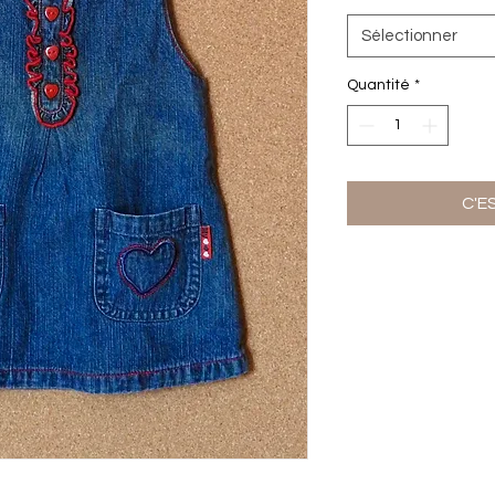
Sélectionner
Quantité
*
C'E