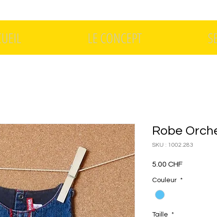
CUEIL
LE CONCEPT
S
Robe Orche
SKU : 1002.283
Prix
5.00 CHF
Couleur
*
Taille
*