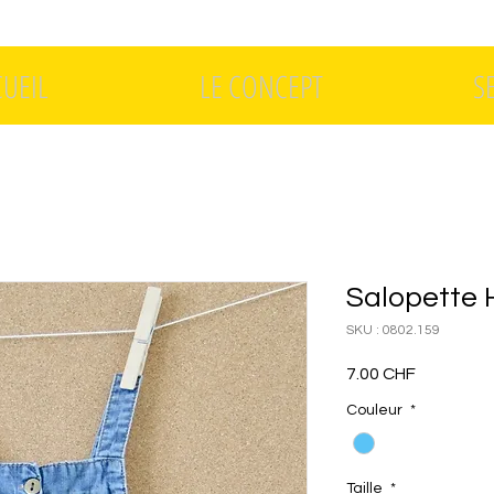
CUEIL
LE CONCEPT
S
Salopette 
SKU : 0802.159
Prix
7.00 CHF
Couleur
*
Taille
*