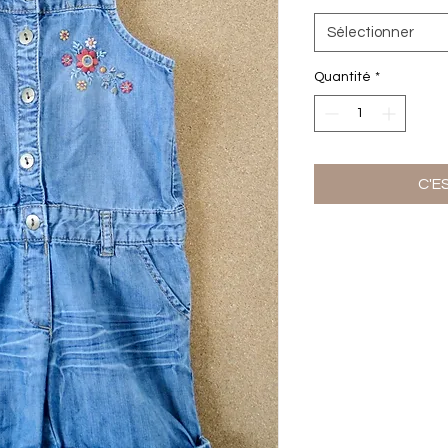
Sélectionner
Quantité
*
C'E