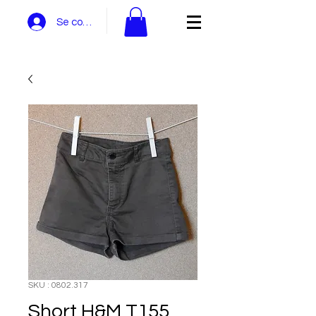
Se connecter
SKU : 0802.317
Short H&M T155