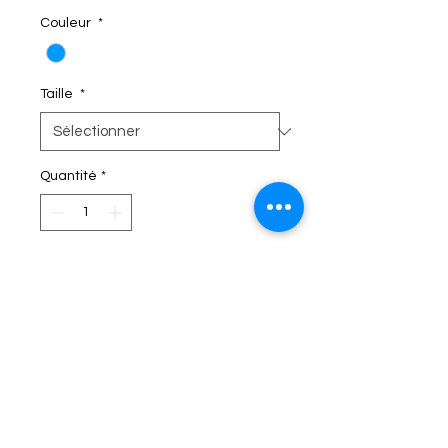
Couleur
*
Taille
*
Quantité
*
C'EST DANS LE SAC!
Termes et conditions