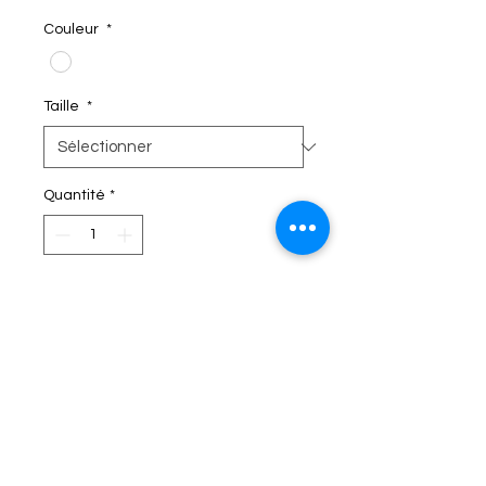
Couleur
*
Taille
*
Quantité
*
C'EST DANS LE SAC!
Termes et conditions