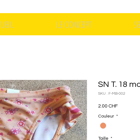
CUEIL
LE CONCEPT
S
SN T. 18 m
SKU : F-MB-002
Prix
2.00 CHF
Couleur
*
Taille
*