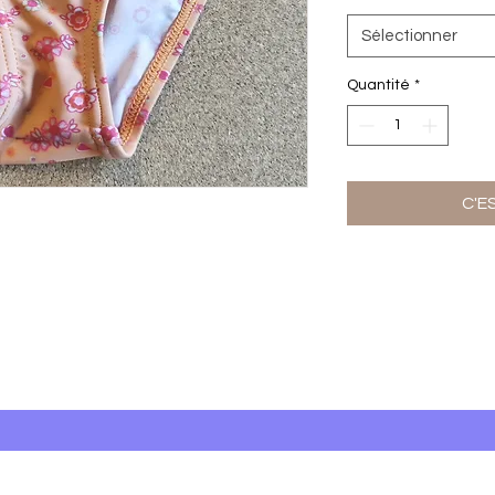
Sélectionner
Quantité
*
C'E
Ter